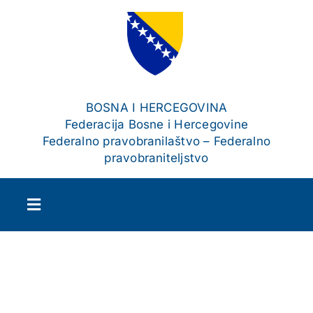
Skip
to
content
BOSNA I HERCEGOVINA
Federacija Bosne i Hercegovine
Federalno pravobranilaštvo – Federalno
pravobraniteljstvo
Toggle
Navigation
Početna
O nama