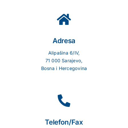
Dokumenti
Javne nabavke
Adresa
Aktuelnosti
Alipašina 6/IV,
71 000 Sarajevo,
Bosna i Hercegovina
Kontakt
Search
for:
Telefon/Fax