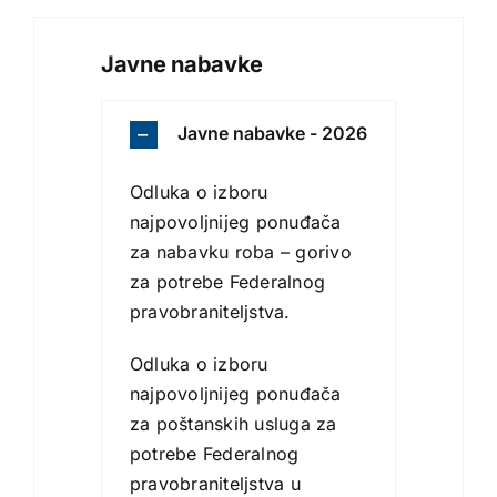
Dokumenti
Javne nabavke
Javne nabavke
Javne nabavke - 2026
Odluka o izboru
Aktuelnosti
najpovoljnijeg ponuđača
za nabavku roba – gorivo
Kontakt
za potrebe Federalnog
pravobraniteljstva.
Search
for:
Odluka o izboru
najpovoljnijeg ponuđača
za poštanskih usluga za
potrebe Federalnog
pravobraniteljstva u