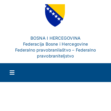
Skip
to
content
BOSNA I HERCEGOVINA
Federacija Bosne i Hercegovine
Federalno pravobranilaštvo – Federalno
pravobraniteljstvo
Toggle
Navigation
Početna
O nama